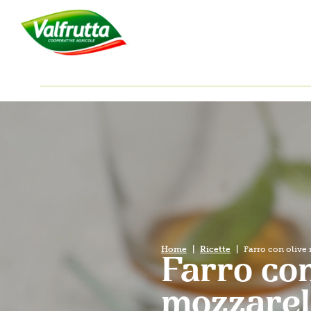
Home
Ricette
Farro con olive 
Farro con
mozzarel