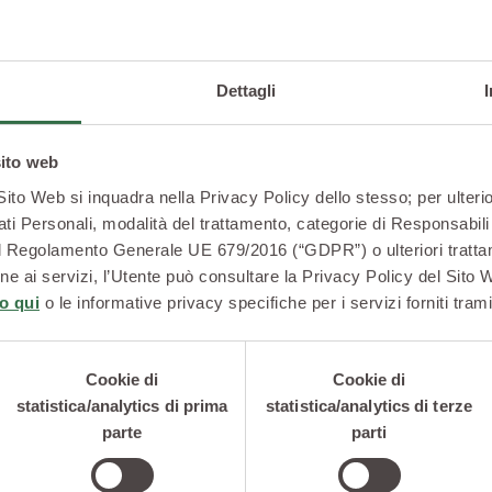
Dettagli
sito web
 Sito Web si inquadra nella Privacy Policy dello stesso; per ulterio
ati Personali, modalità del trattamento, categorie di Responsabili 
2 del Regolamento Generale UE 679/2016 (“GDPR”) o ulteriori trattam
zione ai servizi, l’Utente può consultare la Privacy Policy del Sito
o qui
o le informative privacy specifiche per i servizi forniti trami
ANTIPASTI
CONTORNI
Foglie di lattuga con
Borlotti in 
farro olive nere
con capperi
Cookie di
Cookie di
pomodori secchi
statistica/analytics di prima
statistica/analytics di terze
capperi e acciughe
parte
parti