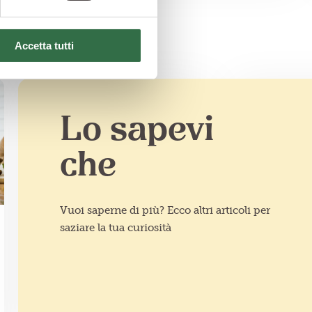
Accetta tutti
Lo sapevi
che
Vuoi saperne di più? Ecco altri articoli per
saziare la tua curiosità
PARLIAMO DI INGREDIENTI
IDEE IN CU
Il farro italiano,
Cucinare
dall'esercito romano
verdure:
alle diete
ricette 
macrobiotiche