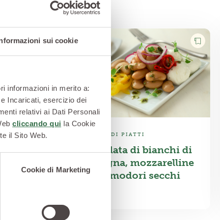
Informazioni sui cookie
ri informazioni in merito a:
e Incaricati, esercizio dei
enti relativi ai Dati Personali
 Web
cliccando qui
la Cookie
te il Sito Web.
SECONDI PIATTI
gremolata
Insalata di bianchi di
Spagna, mozzarelline
Cookie di Marketing
e pomodori secchi