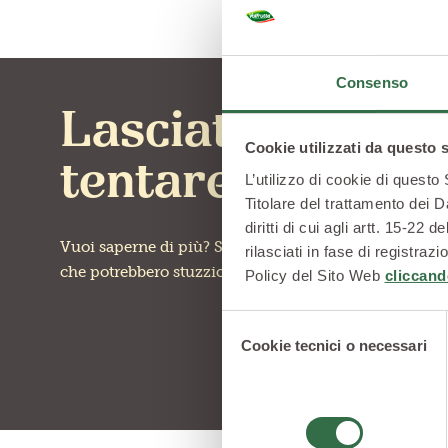
Consenso
Lasciati
Cookie utilizzati da questo 
tentare
L’utilizzo di cookie di questo
Titolare del trattamento dei D
diritti di cui agli artt. 15-2
Vuoi saperne di più? Scopri altre ricette
rilasciati in fase di registra
che potrebbero stuzzicare la tua curiosità
Policy del Sito Web
cliccand
Selezione
Cookie tecnici o necessari
del
consenso