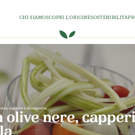
CHI SIAMO
SCOPRI L’ORIGINE
SOSTENIBILITÀ
PR
nere, capperi e mozzarella
 olive nere, capperi
la