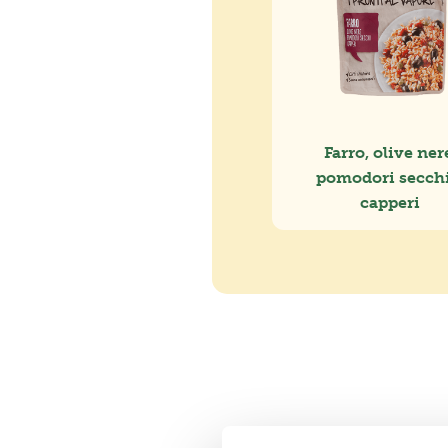
Farro, olive ner
pomodori secchi
capperi