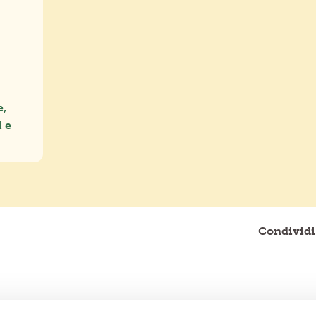
e,
 e
Condividi 