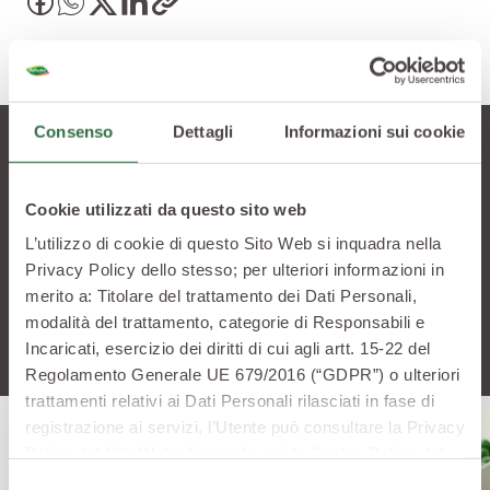
Consenso
Dettagli
Informazioni sui cookie
Lasciati tentare
Cookie utilizzati da questo sito web
L’utilizzo di cookie di questo Sito Web si inquadra nella
Vuoi saperne di più? Scopri altre ricette che
Privacy Policy dello stesso; per ulteriori informazioni in
potrebbero stuzzicare la tua curiosità
merito a: Titolare del trattamento dei Dati Personali,
modalità del trattamento, categorie di Responsabili e
Incaricati, esercizio dei diritti di cui agli artt. 15-22 del
Regolamento Generale UE 679/2016 (“GDPR”) o ulteriori
trattamenti relativi ai Dati Personali rilasciati in fase di
registrazione ai servizi, l’Utente può consultare la Privacy
Policy del Sito Web
cliccando qui
la Cookie Policy del
Sito Web
cliccando qui
o le informative privacy
Selezione