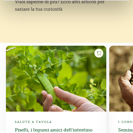
Vuoi saperne di più? Ecco altri articoli per
saziare la tua curiosità
SALUTE A TAVOLA
I CONS
Piselli, i legumi amici dell'intestino
Seminar