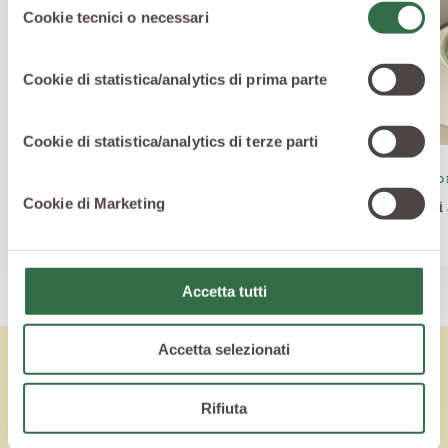
specifiche per i servizi forniti tramite il Sito Web.
Cookie tecnici o necessari
del
consenso
Cookie di statistica/analytics di prima parte
Cookie di statistica/analytics di terze parti
CONTORNI
CONTO
Cookie di Marketing
Tortino di patate e piselli al curry
Pisell
Accetta tutti
Accetta selezionati
Lo sapevi che
Rifiuta