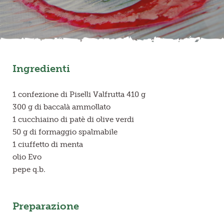
Frutta in pezzi
Polpe di frutta
Ingredienti
Linea BIO
Prodotti freschi
1 confezione di Piselli Valfrutta 410 g
300 g di baccalà ammollato
1 cucchiaino di patè di olive verdi
50 g di formaggio spalmabile
1 ciuffetto di menta
olio Evo
pepe q.b.
Preparazione