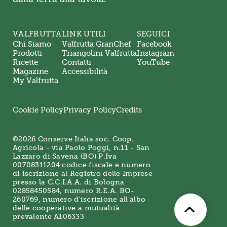
VALFRUTTA
LINK UTILI
SEGUICI
Chi Siamo
Valfrutta GranChef
Facebook
Prodotti
Triangolini Valfrutta
Instagram
Ricette
Contatti
YouTube
Magazine
Accessibilità
My Valfrutta
Cookie Policy
Privacy Policy
Credits
©2026 Conserve Italia soc. Coop.
Agricola - via Paolo Poggi, n.11 - San
Lazzaro di Savena (BO) P.Iva
00708311204 codice fiscale e numero
di iscrizione al Registro delle Imprese
presso la C.C.I.A.A. di Bologna
02858450584, numero R.E.A. BO-
260769, numero d’iscrizione all’albo
delle cooperative a mutualità
prevalente A106333