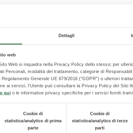
Dettagli
sito web
 Sito Web si inquadra nella Privacy Policy dello stesso; per ulterio
ati Personali, modalità del trattamento, categorie di Responsabili 
2 del Regolamento Generale UE 679/2016 (“GDPR”) o ulteriori trattam
zione ai servizi, l’Utente può consultare la Privacy Policy del Sito
o qui
o le informative privacy specifiche per i servizi forniti trami
DOLCI
DOLCI
Cookie di
Cookie di
Tortino al cioccolato
Pancakes al
statistica/analytics di prima
statistica/analytics di terze
e pesche
parte
parti