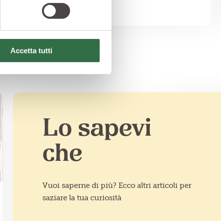
Accetta tutti
Lo sapevi
che
Vuoi saperne di più? Ecco altri articoli per
saziare la tua curiosità
SALUTE A TAVOLA
PARLIAMO D
Pesca, la dolcezza che
5 propri