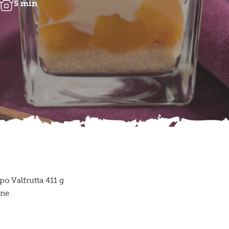
5 min
po Valfrutta 411 g
ine