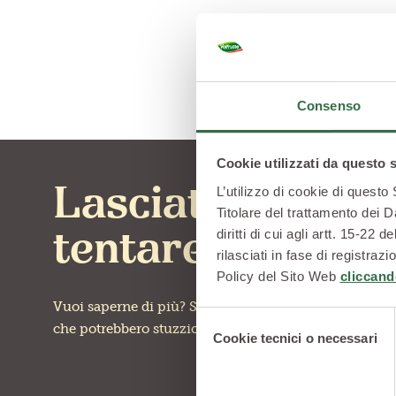
Consenso
Cookie utilizzati da questo 
Lasciati
L’utilizzo di cookie di questo
Titolare del trattamento dei D
diritti di cui agli artt. 15-2
tentare
rilasciati in fase di registra
Policy del Sito Web
cliccand
Vuoi saperne di più? Scopri altre ricette
Selezione
che potrebbero stuzzicare la tua curiosità
Cookie tecnici o necessari
del
consenso