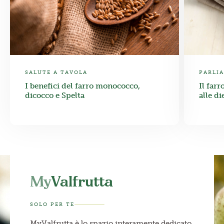
SALUTE A TAVOLA
PARLIA
I benefici del farro monococco,
Il farr
dicocco e Spelta
alle d
My
Valfrutta
SOLO PER TE
MyValfrutta è lo spazio interamente dedicato