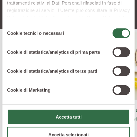
trattamenti relativi ai Dati Personali rilasciati in fase di
registrazione ai servizi, l’Utente può consultare la Privacy
Policy del Sito Web
cliccando qui
la Cookie Policy del
Sito Web
cliccando qui
o le informative privacy
Selezione
specifiche per i servizi forniti tramite il Sito Web.
Cookie tecnici o necessari
del
consenso
Cookie di statistica/analytics di prima parte
Cookie di statistica/analytics di terze parti
Cookie di Marketing
SECONDI PIATTI
PRIMI 
Accetta tutti
Insalata greca con farro e arancia
Minest
Accetta selezionati