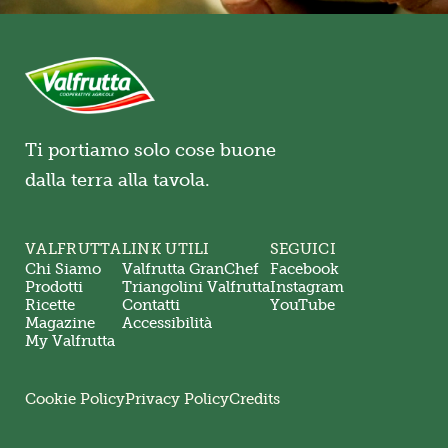
Ti portiamo solo cose buone
dalla terra alla tavola.
VALFRUTTA
LINK UTILI
SEGUICI
Chi Siamo
Valfrutta GranChef
Facebook
Prodotti
Triangolini Valfrutta
Instagram
Ricette
Contatti
YouTube
Magazine
Accessibilità
My Valfrutta
Cookie Policy
Privacy Policy
Credits