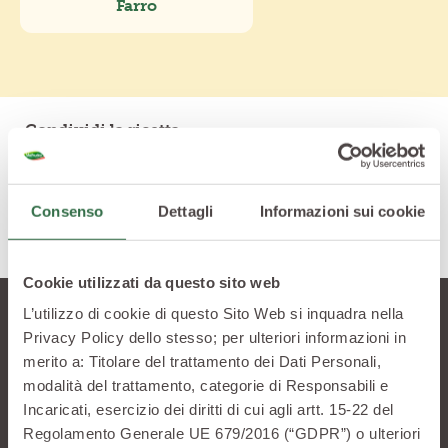
Farro
Condividi la ricetta
Consenso
Dettagli
Informazioni sui cookie
Cookie utilizzati da questo sito web
L’utilizzo di cookie di questo Sito Web si inquadra nella
Privacy Policy dello stesso; per ulteriori informazioni in
Lasciati tentare
merito a: Titolare del trattamento dei Dati Personali,
modalità del trattamento, categorie di Responsabili e
Vuoi saperne di più? Scopri altre ricette che
Incaricati, esercizio dei diritti di cui agli artt. 15-22 del
potrebbero stuzzicare la tua curiosità
Regolamento Generale UE 679/2016 (“GDPR”) o ulteriori