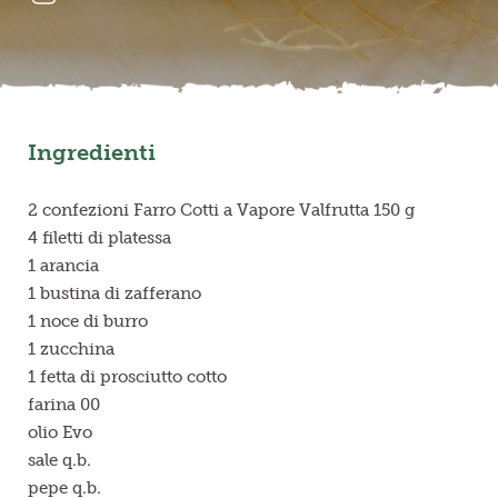
Frutta in pezzi
Polpe di frutta
Ingredienti
Linea BIO
Prodotti freschi
2 confezioni Farro Cotti a Vapore Valfrutta 150 g
4 filetti di platessa
1 arancia
1 bustina di zafferano
1 noce di burro
1 zucchina
1 fetta di prosciutto cotto
farina 00
olio Evo
sale q.b.
pepe q.b.