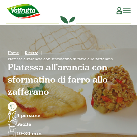
CHI SIAMO
Il Manifesto
SCOPRI L’ORIGINE
Home
Ricette
Platessa all'arancia con sformatino di farro allo zafferano
La Filiera Produttiva
SOSTENIBILITÀ
Platessa all'arancia con
Le Persone
PRODOTTI
sformatino di farro allo
zafferano
La Storia
Verdure e Legumi conservati
RICETTE
Il Sociale
Conserve di pomodoro
MAGAZINE
4 persone
La Tracciabilità
Piatti pronti vegetali
Facile
10-20 min
Succhi di frutta