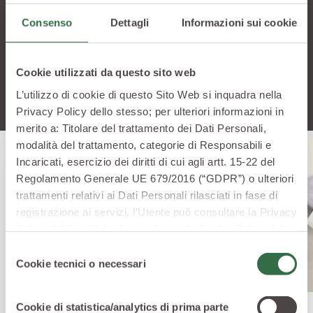
Consenso
Dettagli
Informazioni sui cookie
Vuoi saperne di più? Scopri altre ricette che
potrebbero stuzzicare la tua curiosità
Cookie utilizzati da questo sito web
L’utilizzo di cookie di questo Sito Web si inquadra nella
Privacy Policy dello stesso; per ulteriori informazioni in
merito a: Titolare del trattamento dei Dati Personali,
modalità del trattamento, categorie di Responsabili e
Incaricati, esercizio dei diritti di cui agli artt. 15-22 del
Regolamento Generale UE 679/2016 (“GDPR”) o ulteriori
trattamenti relativi ai Dati Personali rilasciati in fase di
registrazione ai servizi, l’Utente può consultare la Privacy
Policy del Sito Web
cliccando qui
la Cookie Policy del
Sito Web
cliccando qui
o le informative privacy
Selezione
specifiche per i servizi forniti tramite il Sito Web.
Cookie tecnici o necessari
del
consenso
Cookie di statistica/analytics di prima parte