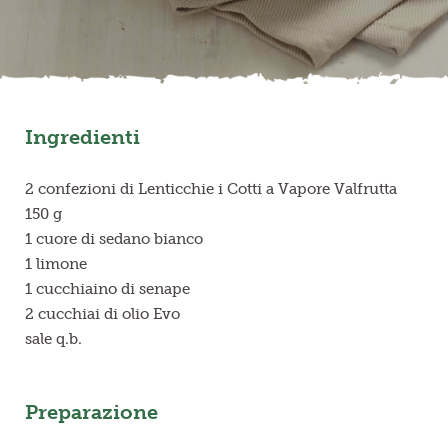
Frutta in pezzi
Polpe di frutta
Ingredienti
Linea BIO
Prodotti freschi
2 confezioni di Lenticchie i Cotti a Vapore Valfrutta
150 g
1 cuore di sedano bianco
1 limone
1 cucchiaino di senape
2 cucchiai di olio Evo
sale q.b.
Preparazione