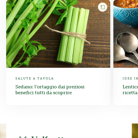
SALUTE A TAVOLA
IDEE I
Sedano: l'ortaggio dai preziosi
Lentic
benefici tutti da scoprire
ricett