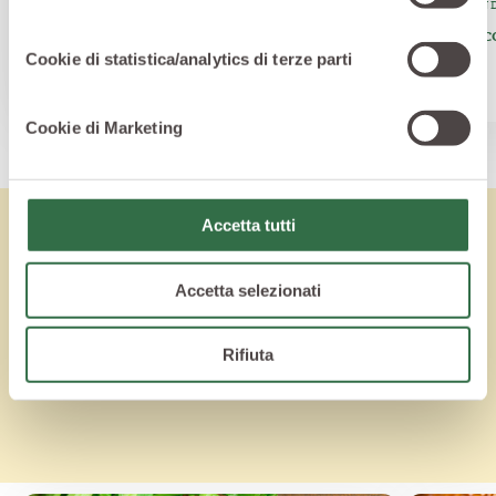
PRIMI PIATTI
SECOND
Crema di lenticchie al pollo e curry
Lentic
porro
Cookie di statistica/analytics di terze parti
Cookie di Marketing
Accetta tutti
Lo sapevi che
Accetta selezionati
Vuoi saperne di più? Ecco altri articoli per
Rifiuta
saziare la tua curiosità