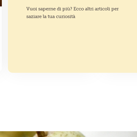
Vuoi saperne di più? Ecco altri articoli per
saziare la tua curiosità
IDEE IN CUCINA
SALUTE A T
Zuppa di fagioli
Pomodo
cannellini: 4 versioni
scrigno 
davvero invitanti