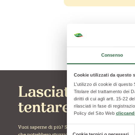
Consenso
Cookie utilizzati da questo 
L’utilizzo di cookie di questo
Lasciati
Titolare del trattamento dei D
diritti di cui agli artt. 15-2
tentare
rilasciati in fase di registra
Policy del Sito Web
cliccand
Vuoi saperne di più? Scopri altre ricette
Selezione
Cookie tecnici o necessari
che potrebbero stuzzicare la tua curiosità
del