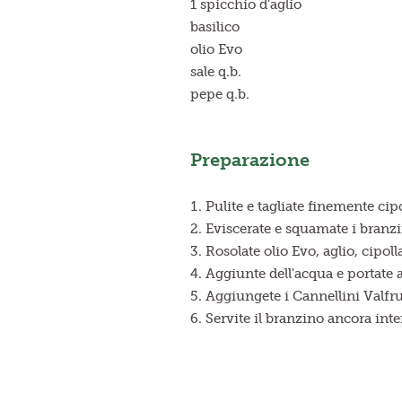
1 spicchio d'aglio
basilico
olio Evo
sale q.b.
pepe q.b.
Preparazione
Pulite e tagliate finemente cipo
Eviscerate e squamate i branz
Rosolate olio Evo, aglio, cipol
Aggiunte dell'acqua e portate a
Aggiungete i Cannellini Valfru
Servite il branzino ancora inte