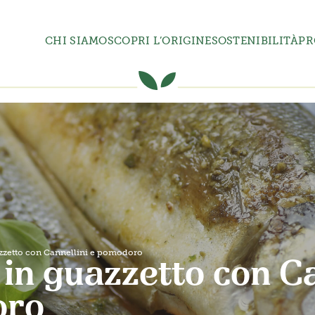
CHI SIAMO
SCOPRI L’ORIGINE
SOSTENIBILITÀ
PR
zzetto con Cannellini e pomodoro
in guazzetto con Ca
oro