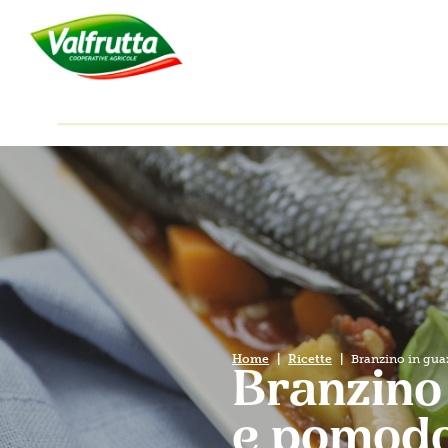
Home
Ricette
Branzino in gua
Branzino 
e pomod