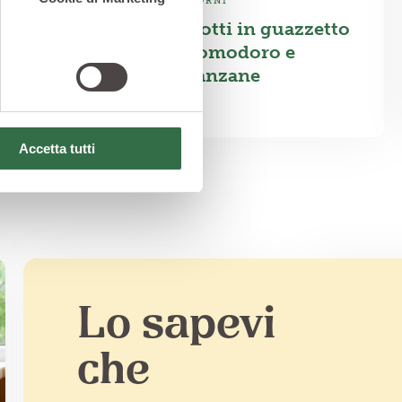
CONTORNI
Borlotti in guazzetto
o
di pomodoro e
melanzane
Accetta tutti
Lo sapevi
che