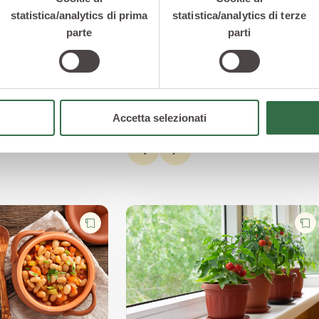
ANTIPASTI
CONTORNI
statistica/analytics di prima
statistica/analytics di terze
Gazpacho di
Cannellini
parte
parti
Cannellini e Yogurt
all'uccellett
Accetta selezionati