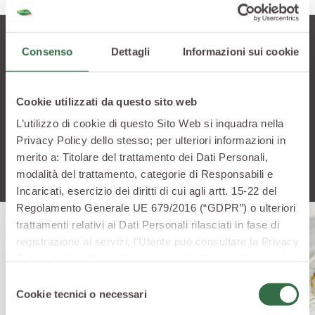
Consenso
Dettagli
Informazioni sui cookie
Lasciati tentare
Cookie utilizzati da questo sito web
Vuoi saperne di più? Scopri altre ricette che
potrebbero stuzzicare la tua curiosità
L’utilizzo di cookie di questo Sito Web si inquadra nella
Privacy Policy dello stesso; per ulteriori informazioni in
merito a: Titolare del trattamento dei Dati Personali,
modalità del trattamento, categorie di Responsabili e
Incaricati, esercizio dei diritti di cui agli artt. 15-22 del
Regolamento Generale UE 679/2016 (“GDPR”) o ulteriori
trattamenti relativi ai Dati Personali rilasciati in fase di
registrazione ai servizi, l’Utente può consultare la Privacy
Policy del Sito Web
cliccando qui
la Cookie Policy del
Sito Web
cliccando qui
o le informative privacy
Selezione
specifiche per i servizi forniti tramite il Sito Web.
Cookie tecnici o necessari
del
consenso