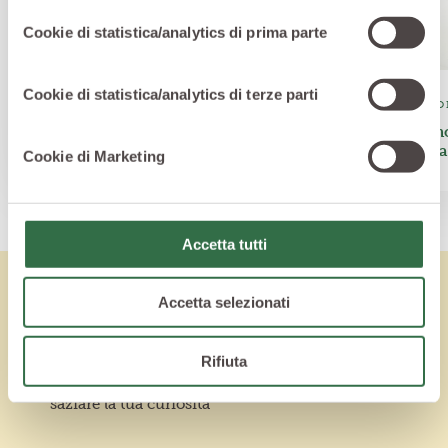
Cookie di statistica/analytics di prima parte
Cookie di statistica/analytics di terze parti
CONTORNI
CONTO
Ceci in umido al cumino e zafferano
Tortino
ricotta
Cookie di Marketing
Accetta tutti
Accetta selezionati
Lo sapevi che
Rifiuta
Vuoi saperne di più? Ecco altri articoli per
saziare la tua curiosità