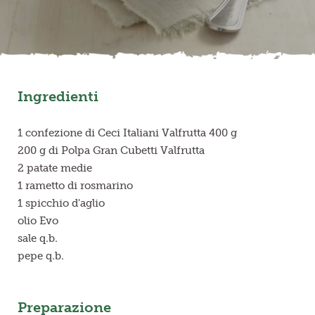
Frutta in pezzi
Polpe di frutta
Ingredienti
Linea BIO
Prodotti freschi
1 confezione di Ceci Italiani Valfrutta 400 g
200 g di Polpa Gran Cubetti Valfrutta
2 patate medie
1 rametto di rosmarino
1 spicchio d'aglio
olio Evo
sale q.b.
pepe q.b.
Preparazione