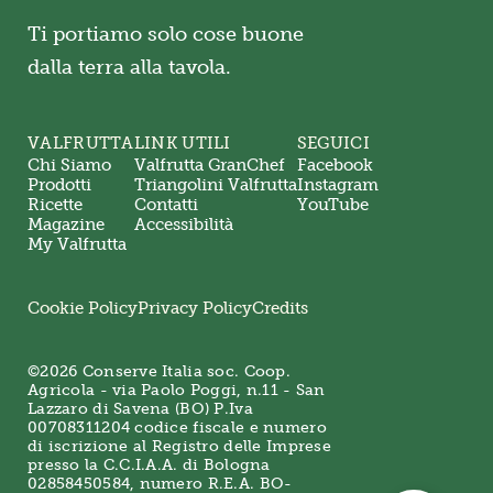
Ti portiamo solo cose buone
dalla terra alla tavola.
VALFRUTTA
LINK UTILI
SEGUICI
Chi Siamo
Valfrutta GranChef
Facebook
Prodotti
Triangolini Valfrutta
Instagram
Ricette
Contatti
YouTube
Magazine
Accessibilità
My Valfrutta
Cookie Policy
Privacy Policy
Credits
©2026 Conserve Italia soc. Coop.
Agricola - via Paolo Poggi, n.11 - San
Lazzaro di Savena (BO) P.Iva
00708311204 codice fiscale e numero
di iscrizione al Registro delle Imprese
presso la C.C.I.A.A. di Bologna
02858450584, numero R.E.A. BO-