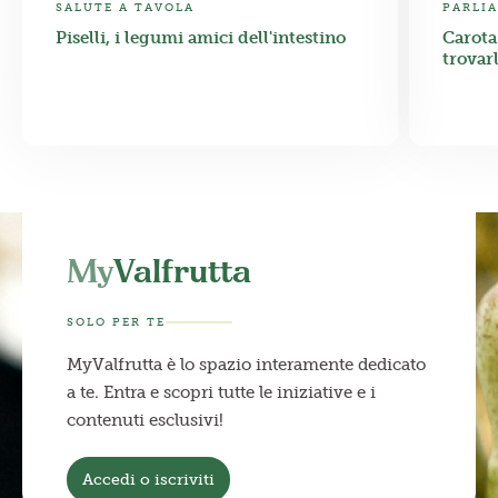
SALUTE A TAVOLA
PARLIA
Piselli, i legumi amici dell'intestino
Carota
trovarl
My
Valfrutta
SOLO PER TE
MyValfrutta è lo spazio interamente dedicato
a te. Entra e scopri tutte le iniziative e i
contenuti esclusivi!
Accedi o iscriviti