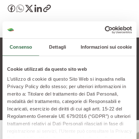
Consenso
Dettagli
Informazioni sui cookie
Lasciati tentare
Cookie utilizzati da questo sito web
Vuoi saperne di più? Scopri altre ricette che
L’utilizzo di cookie di questo Sito Web si inquadra nella
potrebbero stuzzicare la tua curiosità
Privacy Policy dello stesso; per ulteriori informazioni in
merito a: Titolare del trattamento dei Dati Personali,
modalità del trattamento, categorie di Responsabili e
Incaricati, esercizio dei diritti di cui agli artt. 15-22 del
Regolamento Generale UE 679/2016 (“GDPR”) o ulteriori
trattamenti relativi ai Dati Personali rilasciati in fase di
registrazione ai servizi, l’Utente può consultare la Privacy
Policy del Sito Web
cliccando qui
la Cookie Policy del