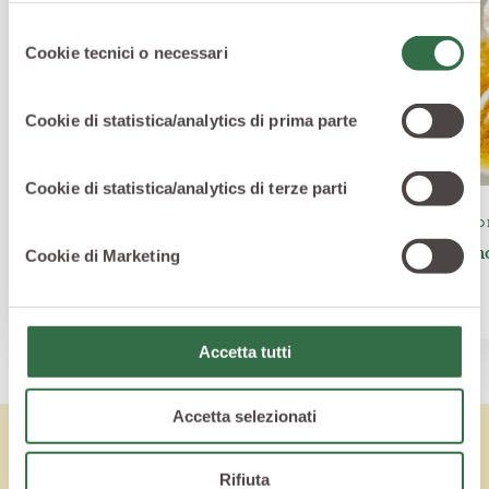
Sito Web
cliccando qui
o le informative privacy
Selezione
specifiche per i servizi forniti tramite il Sito Web.
Cookie tecnici o necessari
del
consenso
Cookie di statistica/analytics di prima parte
Cookie di statistica/analytics di terze parti
ANTIPASTI
CONTO
Tartare di baccalà su crema di piselli
Tortino
Cookie di Marketing
alla menta
Accetta tutti
Accetta selezionati
Lo sapevi che
Rifiuta