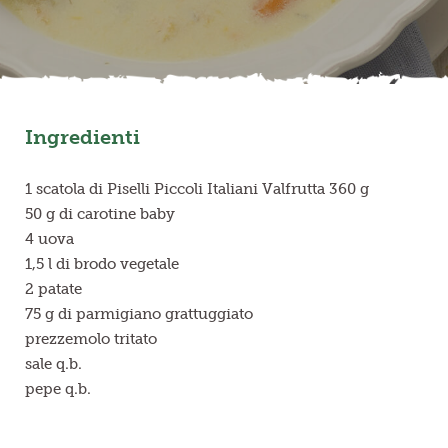
Frutta in pezzi
Polpe di frutta
Ingredienti
Linea BIO
Prodotti freschi
1 scatola di Piselli Piccoli Italiani Valfrutta 360 g
50 g di carotine baby
4 uova
1,5 l di brodo vegetale
2 patate
75 g di parmigiano grattuggiato
prezzemolo tritato
sale q.b.
pepe q.b.